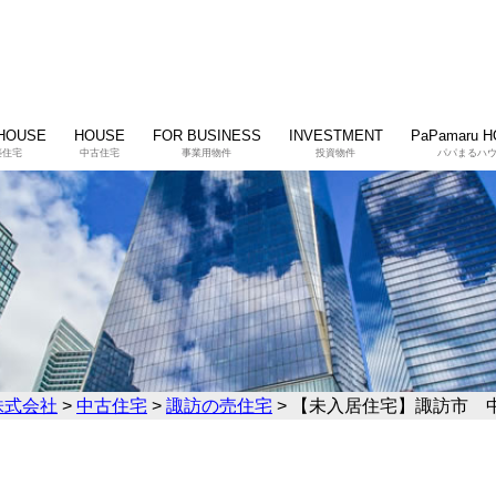
HOUSE
HOUSE
FOR BUSINESS
INVESTMENT
PaPamaru 
築住宅
中古住宅
事業用物件
投資物件
パパまるハ
株式会社
>
中古住宅
>
諏訪の売住宅
>
【未入居住宅】諏訪市 中洲