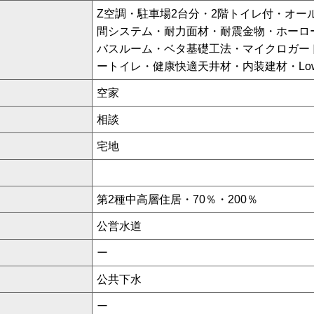
Z空調・駐車場2台分・2階トイレ付・オー
間システム・耐力面材・耐震金物・ホーロ
バスルーム・ベタ基礎工法・マイクロガー
ートイレ・健康快適天井材・内装建材・Lo
空家
相談
宅地
第2種中高層住居・70％・200％
公営水道
ー
公共下水
ー