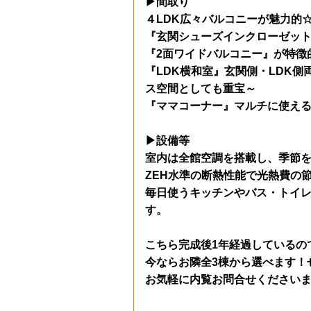
▶間取り
４LDK広々バルコニーが魅力的
『玄関シューズインクローゼッ
『2面ワイドバルコニー』が特徴
『LDK横和室』玄関側・LDK
ス空間としても重宝～
『ママコーナー』マルチに使え
▶設備等
室内は全館空調を搭載し、季節
ZEH水準の断熱性能で光熱費の
毎日使うキッチンやバス・トイ
す。
こちら完成後1年経過しているの
今ならお隣全3棟から選べます！
お気軽に内覧お問合せくださいま