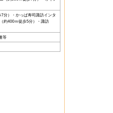
歩7分）・かっぱ寿司諏訪インタ
（約400ｍ徒歩5分）・諏訪
連等