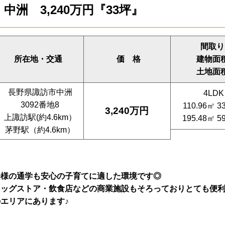
洲 3,240万円『33坪』
間取り
所在地・交通
価 格
建物面
土地面
長野県諏訪市中洲
4LDK
3092番地8
110.96㎡ 3
3,240万円
上諏訪駅(約4.6km）
195.48㎡ 5
茅野駅（約4.6km）
子様の通学も安心の子育てに適した環境です◎
ラッグストア・飲食店などの
商業施設もそろっておりとても便利な
エリアにあります♪