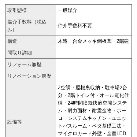
取引態様
一般媒介
媒介手数料（税込
仲介手数料不要
み）
構造
木造・合金メッキ鋼板葺・2階建
間取り詳細
リフォーム履歴
リノベーション履歴
Z空調・屋根裏収納・駐車場2台
分・2階トイレ付・オール電化仕
様・24時間換気快適空間システ
ム・耐力面材・耐震金物・ホー
ローシステムキッチン・ユニッ
設備等
トバスルーム・ベタ基礎工法・
マイクロガード外壁・全室LED