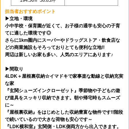
194.56㎡ 58.85坪
担当者おすすめポイント
▶立地・環境
小中学校・保育園が近くて、
お子様の通学も安心の子育
てに適した環境です◎
さらに1km圏内にスーパーやドラッグストア・飲食店な
どの
商業施設もそろっておりとても便利な立地!!
周辺は新しいお家も多い、人気のエリアにあります♪
▶間取り
4LDK＋屋根裏収納☆イマドキで家事楽な動線と収納充実
な家
『玄関シューズインクローゼット』季節物や子どもの遊
び道具をスッキリ収納できます。朝や帰宅時もスムーズ
に～
『屋根裏収納』をはじめとした収納豊富な物件です!!階段
で続いているので大きな荷物も安心です～
『LDK横和室』玄関側・LDK側両方から出入できます。