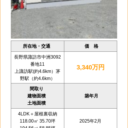
所在地・交通
価 格
長野県諏訪市中洲3092
番地11
3,340万円
上諏訪駅(約4.6km）茅
野駅（約4.6km）
間取り
建物面積
築年月
土地面積
4LDK＋屋根裏収納
118.00㎡ 35.70坪
2025年2月