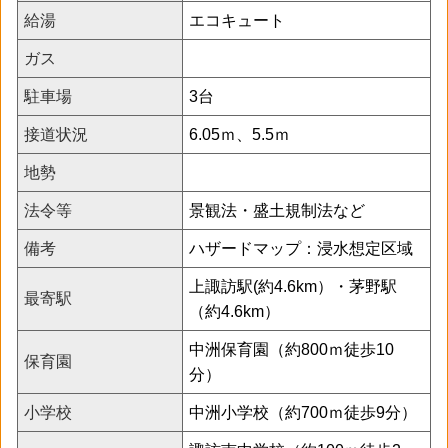
給湯
エコキュート
ガス
駐車場
3台
接道状況
6.05ｍ、5.5ｍ
地勢
法令等
景観法・盛土規制法など
備考
ハザードマップ：浸水想定区域
上諏訪駅(約4.6km）・茅野駅
最寄駅
（約4.6km）
中洲保育園（約800ｍ徒歩10
保育園
分）
小学校
中洲小学校（約700ｍ徒歩9分）