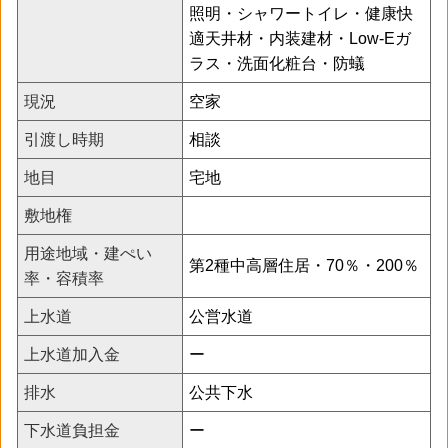
照明・シャワートイレ・健康快
適天井材・内装建材・Low-Eガ
ラス・洗面化粧台・防蟻
現況
空家
引渡し時期
相談
地目
宅地
敷地権
用途地域・建ぺい
第2種中高層住居・70％・200％
率・容積率
上水道
公営水道
上水道加入金
ー
排水
公共下水
下水道負担金
ー