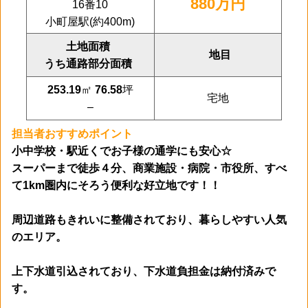
880万円
16番10
小町屋駅(約400m)
土地面積
地目
うち通路部分面積
253.19
㎡
76.58
坪
宅地
–
担当者おすすめポイント
小中学校・駅近くでお子様の通学にも安心☆
スーパーまで徒歩４分、
商業施設・病院・市役所、
すべ
て1km圏内にそろう便利な好立地です！！
周辺道路もきれいに整備されており、
暮らしやすい人気
のエリア。
上下水道引込されており、下水道負担金は納付済みで
す。