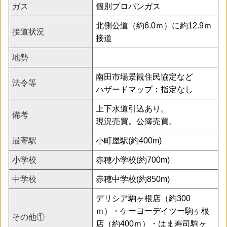
ガス
個別プロパンガス
北側公道（約6.0ｍ）に約12.9ｍ
接道状況
接道
地勢
南田市場景観住民協定など
法令等
ハザードマップ：指定なし
上下水道引込あり。
備考
現況売買。公簿売買。
最寄駅
小町屋駅(約400m)
小学校
赤穂小学校(約700m)
中学校
赤穂中学校(約850m)
デリシア駒ヶ根店（約300
ｍ）・ケーヨーデイツー駒ヶ根
その他①
店（約400ｍ）・はま寿司駒ヶ