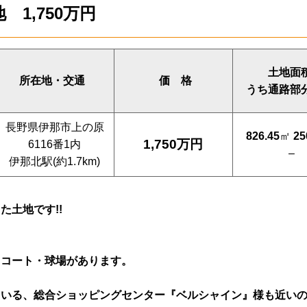
1,750万円
土地面
所在地・交通
価 格
うち通路部
長野県伊那市上の原
826.45
㎡
25
1,750万円
6116番1内
–
伊那北駅(約1.7km)
た土地です!!
スコート・球場があります。
ている、
総合ショッピングセンター『ベルシャイン』様も近い