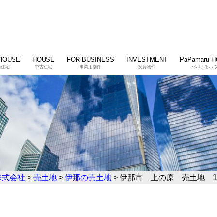
HOUSE
HOUSE
FOR BUSINESS
INVESTMENT
PaPamaru 
築住宅
中古住宅
事業用物件
投資物件
パパまるハ
株式会社
>
売土地
>
伊那の売土地
>
伊那市 上の原 売土地 1,