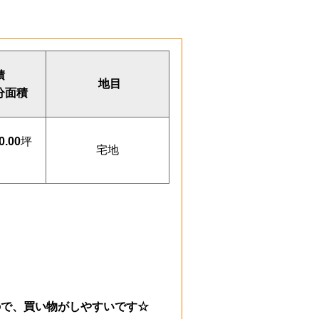
積
地目
分面積
0.00
坪
宅地
ので、
買い物がしやすいです☆