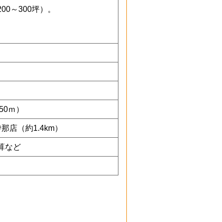
0～300坪）。
50ｍ）
那店（約1.4km）
算など